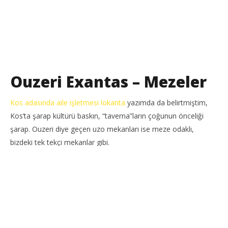
Ouzeri Exantas – Mezeler
Kos adasında aile işletmesi lokanta
yazımda da belirtmiştim,
Kos’ta şarap kültürü baskın, “taverna”ların çoğunun önceliği
şarap. Ouzeri diye geçen uzo mekanları ise meze odaklı,
bizdeki tek tekçi mekanlar gibi.
Menünün neredeyse yarısını tattık o gün.
Fava
ve
patates
salatası
gayet lezizlerdi, zaten bizim mutfağımızda da olan
lezzetler, özel bir fakla yapılmıyorlar. Sadece favaya dereotu
koymadıklarını belirtebilirim. Yunan mutfağının en sevdiğim
lezzetlerinden biri
baharatlı peynir ezmesi
,
zeytinyağlı