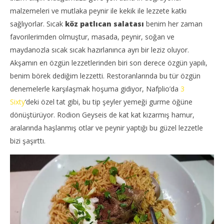
malzemeleri ve mutlaka peynir ile kekik ile lezzete katkı
sağlıyorlar. Sıcak
köz patlıcan salatası
benim her zaman
favorilerimden olmuştur, masada, peynir, soğan ve
maydanozla sıcak sıcak hazırlanınca ayrı bir leziz oluyor.
Akşamın en özgün lezzetlerinden biri son derece özgün yapılı,
benim börek dediğim lezzetti. Restoranlarında bu tür özgün
denemelerle karşılaşmak hoşuma gidiyor, Nafplio’da
3
Sixty
‘deki özel tat gibi, bu tip şeyler yemeği gurme öğüne
dönüştürüyor. Rodion Geyseis de kat kat kızarmış hamur,
aralarında haşlanmış otlar ve peynir yaptığı bu güzel lezzetle
bizi şaşırttı.