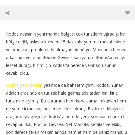
Rodos adasının yeni marina bölgesi çok turistlerin uğradığı bir
bölge değil, aslında kaleden 15 dakikalık yürüme mesafesinde
ve araç park problemi de olmayan bir bölge. Marinanın hemen
arkasında yer alan Rodion Geyseis sanıyorum Rodos’un en iyi
lezzet durağı, bizim için Rodos’ta nerede yenir sorusunun
cevabı oldu.
Rodos gezi rehberi
yazımda da bahsetmiştim, Rodos, Yunan
adaları arasında en turistik hale gelmiş adalardan biri, kitle
turizmine açılmış. Bu durumun hem konaklama imkanları hem
NOW VIEWING
de yeme içme seçeneklerine etkisi olmuş. Biz biraz detaylı bir
Rodion Geyseis – Rodos’ta Nerede Yenir
Kos
araştırmaya girişince Rodos’ta nerede yenir sorusuna harika bir
7
7
cevap bulduk, Rodion Geyseis. Şef Manolis Kefalas ve ekibi,
Eylül
Eylü
son derece ferah mekanlarında hem et hem de deniz mahsulü
2019
201