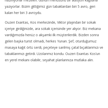
hazırlıyorlar mezeleri. Günün menüsünü bir adisyon kağıdına
yazıyorlar. Bizim gittiğimiz gün tabaklardan biri 5 avro, geri
NOW VIEWING
kalan her biri 3 avroydu.
Kos’te Ouzo Nerede İçilir – Ouzeri Exantas
Ko
Ouzeri Exantas, Kos merkezinde, Viktor plajından bir sokak
Ts
1
içeriye girdiğinizde, ara sokak içerisinde yer alıyor. Biz mekana
Nisan
1
vardığımızda henüz o akşamki ilk müşterilerdik. Bizden sonra
2024
Nis
yadmin
202
gelen başka turist olmadı, herkes Yunan. Şef, oturduğumuz
y
masaya kağıt örtü serdi, peçeteye sarılmış çatal bıçaklarımızı ve
tabaklarımızı getirdi. Uzolarımız kondu. Ouzeri Exantas Kos’un
en yerel mekanı olabilir, seyahat planlarınıza mutlaka alın.