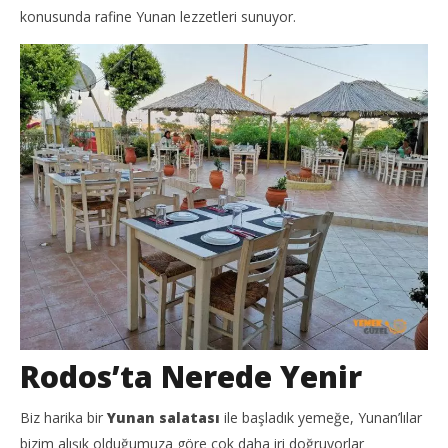
yadmin
y
konusunda rafine Yunan lezzetleri sunuyor.
Rodos’ta Nerede Yenir
Biz harika bir
Yunan salatası
ile başladık yemeğe, Yunan’lılar
bizim alışık olduğumuza göre çok daha iri doğruyorlar