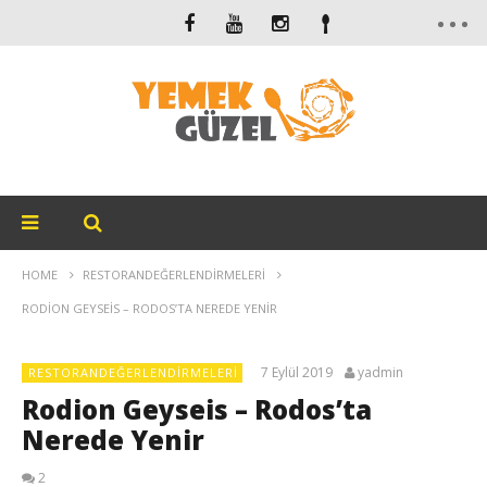
HOME
RESTORANDEĞERLENDIRMELERI
RODION GEYSEIS – RODOS’TA NEREDE YENIR
7 Eylül 2019
yadmin
RESTORANDEĞERLENDIRMELERI
Rodion Geyseis – Rodos’ta
Nerede Yenir
2