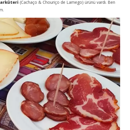
 şarküteri
(Cachaço & Chouriço de Lamego) ürünü vardı. Ben
ım.