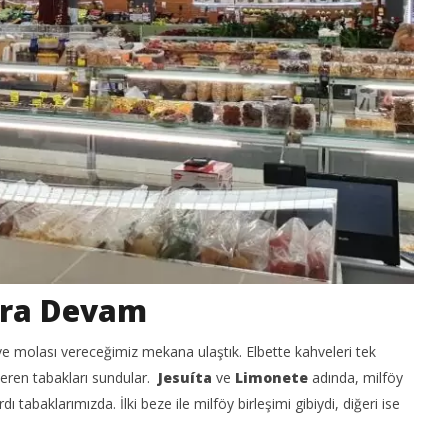
ara Devam
ve molası vereceğimiz mekana ulaştık. Elbette kahveleri tek
 içeren tabakları sundular.
Jesuíta
ve
Limonete
adında, milföy
dı tabaklarımızda. İlki beze ile milföy birleşimi gibiydi, diğeri ise