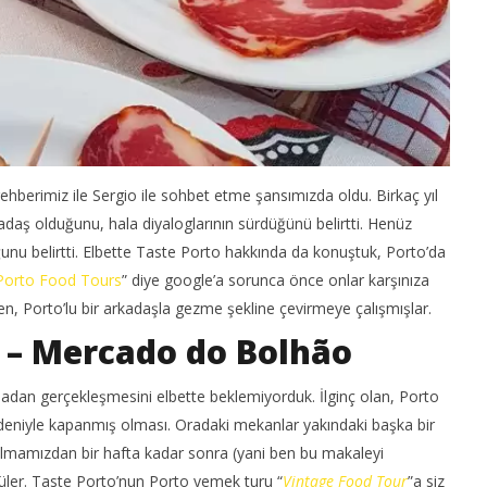
hberimiz ile Sergio ile sohbet etme şansımızda oldu. Birkaç yıl
rkadaş olduğunu, hala diyaloglarının sürdüğünü belirtti. Henüz
ğunu belirtti. Elbette Taste Porto hakkında da konuştuk, Porto’da
Porto Food Tours
” diye google’a sorunca önce onlar karşınıza
ikten, Porto’lu bir arkadaşla gezme şekline çevirmeye çalışmışlar.
 – Mercado do Bolhão
dan gerçekleşmesini elbette beklemiyorduk. İlginç olan, Porto
eniyle kapanmış olması. Oradaki mekanlar yakındaki başka bir
atılmamızdan bir hafta kadar sonra (yani ben bu makaleyi
ler. Taste Porto’nun Porto yemek turu “
Vintage Food Tour
”a siz