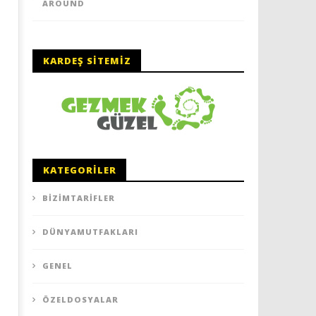
AROUND
KARDEŞ SITEMIZ
KATEGORILER
BIZIMTARIFLER
DÜNYAMUTFAKLARI
GENEL
ÖZELDOSYALAR