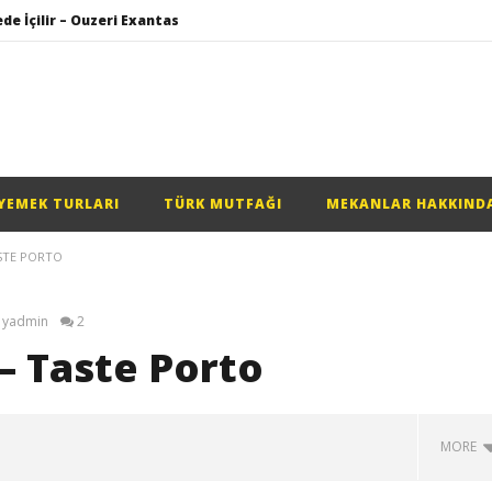
de İçilir – Ouzeri Exantas
Kos Adasında Aile İşletmesi Lokanta – Taverna Tsambala
lar Balık Lokantası
Çay Makinesi (Çaycı) Seçimi Yaparken Nelere Dikkat Edilmeli?
ru – FollowMi Around
YEMEK TURLARI
TÜRK MUTFAĞI
MEKANLAR HAKKIND
de İçilir – Ouzeri Exantas
STE PORTO
yadmin
2
– Taste Porto
MORE