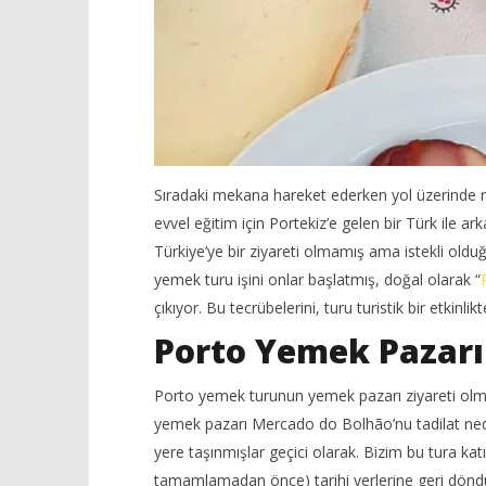
Sıradaki mekana hareket ederken yol üzerinde re
evvel eğitim için Portekiz’e gelen bir Türk ile a
Türkiye’ye bir ziyareti olmamış ama istekli oldu
yemek turu işini onlar başlatmış, doğal olarak “
çıkıyor. Bu tecrübelerini, turu turistik bir etkinl
Porto Yemek Pazarı
Porto yemek turunun yemek pazarı ziyareti olma
yemek pazarı Mercado do Bolhão’nu tadilat ned
yere taşınmışlar geçici olarak. Bizim bu tura k
tamamlamadan önce) tarihi yerlerine geri döndü