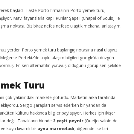
iyerek başladı. Taste Porto firmasının Porto yemek turu,
ıyor. Mavi fayanslarla kaplı Ruhlar Şapeli (Chapel of Souls) ile
şma noktası. Biz biraz nefes nefese ulaştık mekana, anlatayım.
z yerden Porto yemek turu başlangıç notasına nasıl ulaşırız
Meğerse Portekiz’de toplu ulaşım bilgileri google’da düzgün
zo Nerede İçilir – Ouzeri
Kos Adasında Aile İşletmesi
rmuş. En seri alternatifin yürüyüş olduğunu görüp seri şekilde
Lokanta – Taverna Tsambala
6
Yemek Turu
Ekim
2022
yadmin
n çok yakınındaki markete götürdü. Marketin arka tarafında
i bekliyordu. Sergio şarapları servis ederken bir yandan da
üteri kültürü hakkında bilgiler paylaşıyor. Herkes için ikişer
ar değil. Tabakların birinde
2 çeşit peynir
(Queijo saloio de
 ve koyu kıvamlı bir
ayva marmeladı
, diğerinde ise biri