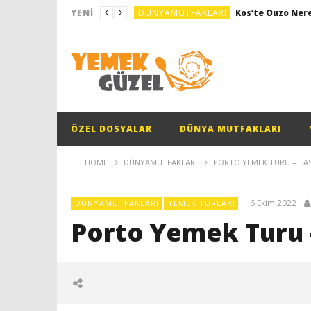
DÜNYAMUTFAKLARI
Kos’te Ouzo Nere
YENI
DÜNYAMUTFAKLARI
RESTORANDEĞERLENDIRMELERI
Tabak
GENEL
DÜNYAMUTFAKLARI
Milano Yemek Tu
ÖZEL DOSYALAR
DÜNYA MUTFAKLARI
DÜNYAMUTFAKLARI
Kos’te Ouzo Nere
HOME
DÜNYAMUTFAKLARI
PORTO YEMEK TURU – TA
6 Ekim 2022
DÜNYAMUTFAKLARI
YEMEK TURLARI
Porto Yemek Turu 