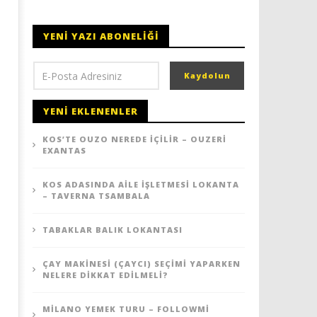
YENI YAZI ABONELIĞI
YENI EKLENENLER
KOS’TE OUZO NEREDE İÇILIR – OUZERI
Tabaklar Balık Lokantası
Çay Makinesi (Çaycı) Seçi
EXANTAS
Yaparken Nelere Dikkat E
6
Ekim
6
KOS ADASINDA AILE İŞLETMESI LOKANTA
2022
Ekim
– TAVERNA TSAMBALA
yadmin
2022
yadmin
TABAKLAR BALIK LOKANTASI
ÇAY MAKINESI (ÇAYCI) SEÇIMI YAPARKEN
NELERE DIKKAT EDILMELI?
MILANO YEMEK TURU – FOLLOWMI