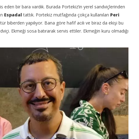
is eden bir bara vardık. Burada Portekiz’in yerel sandviçlerinden
lan
Espadal
tattık. Portekiz mutfağında çokça kullanılan
Peri
tür biberden yapılıyor. Bana göre hafif acılı ve biraz da ekişi bu
ndviçi. Ekmeği sosa batırarak servis ettiler. Ekmeğin kuru olmadığı