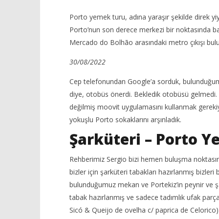
Porto yemek turu, adına yaraşır şekilde direk y
Porto’nun son derece merkezi bir noktasında başl
Mercado do Bolhão arasındaki metro çıkışı bulu
30/08/2022
Cep telefonundan Google’a sorduk, bulunduğumu
NOW VIEWING
diye, otobüs önerdi. Bekledik otobüsü gelmedi. 
Kos’te Ou
Porto Yemek Turu – Taste Porto
değilmiş moovit uygulamasını kullanmak gerekiyo
Exantas
6
yokuşlu Porto sokaklarını arşınladık.
Ekim
6
2022
Şarküteri – Porto 
Ekim
yadmin
2022
yadmin
Rehberimiz Sergio bizi hemen buluşma noktasını
bizler için şarküteri tabakları hazırlanmış bizler
bulunduğumuz mekan ve Portekiz’in peynir ve şark
tabak hazırlanmış ve sadece tadımlık ufak parçal
Sicó & Queijo de ovelha c/ paprica de Celorico)