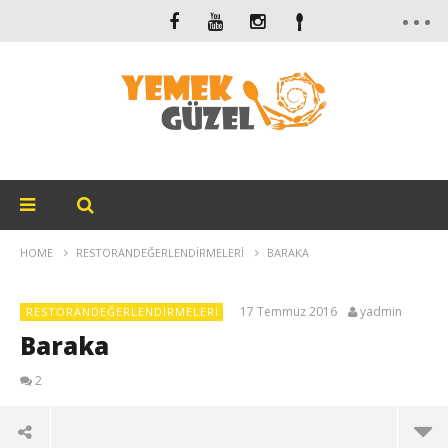
HOME
RESTORANDEĞERLENDIRMELERI
BARAKA
17 Temmuz 2016
yadmin
RESTORANDEĞERLENDIRMELERI
Baraka
2