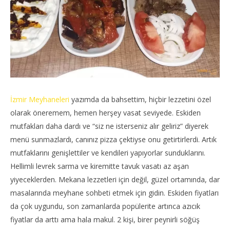
İzmir Meyhaneleri
yazımda da bahsettim, hiçbir lezzetini özel
olarak öneremem, hemen herşey vasat seviyede. Eskiden
mutfakları daha dardı ve “siz ne isterseniz alır geliriz” diyerek
menü sunmazlardı, canınız pizza çektiyse onu getirtirlerdi. Artık
mutfaklarını genişlettiler ve kendileri yapıyorlar sunduklarını.
Hellimli levrek sarma ve kiremitte tavuk vasatı az aşan
yiyeceklerden. Mekana lezzetleri için değil, güzel ortamında, dar
masalarında meyhane sohbeti etmek için gidin. Eskiden fiyatları
da çok uygundu, son zamanlarda popülerite artınca azıcık
fiyatlar da arttı ama hala makul. 2 kişi, birer peynirli söğüş