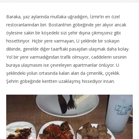
Baraka, yaz aylarında mutlaka uğradığım, İzmir’in en özel
restoranlarından biri. Bostanlı’nın göbeğinde yer alıyor ancak
öylesine sakin bir köşedeki sizi şehir dışına çıkmışsınız gibi
hissettiriyor. Hiçbir yere varmayan, U şeklinde bir sokaşın
dibinde, genelde diğer taarftaki pasajdan ulaşmak daha kolay.
Yol bir yere varmadığından trafik olmuyor, caddelerin sesinin
buraya ulaşmasını ise çevreleyen apartmanlar önlüyor. U
şeklindeki yolun ortasında kalan alan da çimenlik, çiçeklik.
Şehrin göbeğinde kentten uzaklaşmış hissediyor insan.
NOW VIEWING
Kos
Baraka
17
17
Te
Temmuz
201
2016
y
yadmin