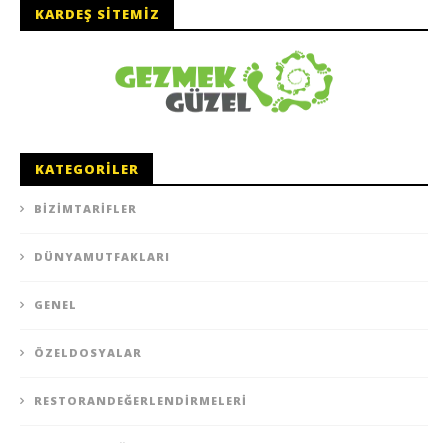
KARDEŞ SITEMIZ
KATEGORILER
BIZIMTARIFLER
DÜNYAMUTFAKLARI
GENEL
ÖZELDOSYALAR
RESTORANDEĞERLENDIRMELERI