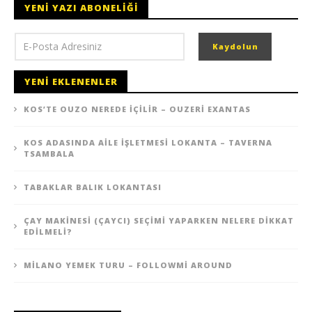
YENI YAZI ABONELIĞI
YENI EKLENENLER
KOS’TE OUZO NEREDE İÇILIR – OUZERI EXANTAS
KOS ADASINDA AILE İŞLETMESI LOKANTA – TAVERNA
TSAMBALA
TABAKLAR BALIK LOKANTASI
ÇAY MAKINESI (ÇAYCI) SEÇIMI YAPARKEN NELERE DIKKAT
EDILMELI?
MILANO YEMEK TURU – FOLLOWMI AROUND