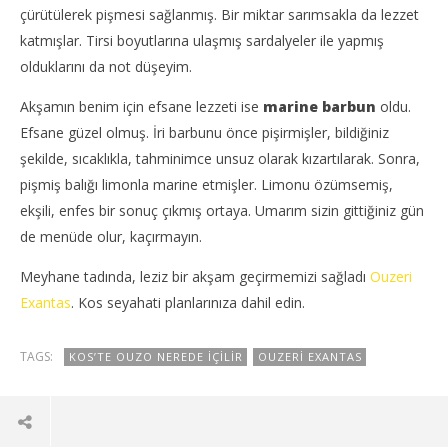
çürütülerek pişmesi sağlanmış. Bir miktar sarımsakla da lezzet
katmışlar. Tirsi boyutlarına ulaşmış sardalyeler ile yapmış
olduklarını da not düşeyim.
Akşamın benim için efsane lezzeti ise
marine barbun
oldu.
Efsane güzel olmuş. İri barbunu önce pişirmişler, bildiğiniz
şekilde, sıcaklıkla, tahminimce unsuz olarak kızartılarak. Sonra,
pişmiş balığı limonla marine etmişler. Limonu özümsemiş,
ekşili, enfes bir sonuç çıkmış ortaya. Umarım sizin gittiğiniz gün
de menüde olur, kaçırmayın.
Meyhane tadında, leziz bir akşam geçirmemizi sağladı
Ouzeri
Exantas
. Kos seyahati planlarınıza dahil edin.
TAGS:
KOS’TE OUZO NEREDE İÇILIR
OUZERI EXANTAS