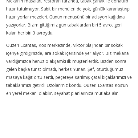
Mekanın masaları, restoran tarzında, tabak çanak ile donatılıp
hazır tutulmuyor. Sabit bir menüleri de yok, günlük kararlaştırıp
hazırlıyorlar mezeleri. Günün menüsünü bir adisyon kağıdına
yazıyorlar. Bizim gittiğimiz gün tabaklardan biri 5 avro, geri
NOW VIEWING
kalan her biri 3 avroydu.
Kos’te Ouzo Nerede İçilir – Ouzeri Exantas
Ko
Ouzeri Exantas, Kos merkezinde, Viktor plajından bir sokak
Ts
1
içeriye girdiğinizde, ara sokak içerisinde yer alıyor. Biz mekana
Nisan
1
vardığımızda henüz o akşamki ilk müşterilerdik. Bizden sonra
2024
Nis
yadmin
202
gelen başka turist olmadı, herkes Yunan. Şef, oturduğumuz
y
masaya kağıt örtü serdi, peçeteye sarılmış çatal bıçaklarımızı ve
tabaklarımızı getirdi. Uzolarımız kondu. Ouzeri Exantas Kos’un
en yerel mekanı olabilir, seyahat planlarınıza mutlaka alın.