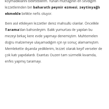
koymadıklarını belirtebilirim. Yunan mutfağının en sevdiğim
lezzetlerinden biri
baharatlı peynir ezmesi
,
zeytinyağlı
ekmekle
birlikte nefis oluyor.
Beni asıl etkileyen lezzetler deniz mahsullü olanlar. Öncelikle
Tarama
’dan bahsedeyim. Balık yumurtası ile yapılan bu
mezeyi birkaç kere evde yapmayı denemiştim. Muhtemelen
doğru malzemeye ulaşamadığım için iyi sonuç alamamıştım.
Memlekette dışarıda yediklerim, lezzet olarak keyif verseler de
çok katı yapıdalardı. Exantas Ouzeri tam sürmelik kıvamda,
enfes yapmış taramayı.