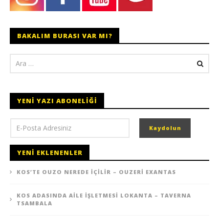
BAKALIM BURASI VAR MI?
YENI YAZI ABONELIĞI
YENI EKLENENLER
KOS’TE OUZO NEREDE İÇILIR – OUZERI EXANTAS
KOS ADASINDA AILE İŞLETMESI LOKANTA – TAVERNA
TSAMBALA