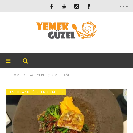
HOME
TAG "YEREL ÇEK MUTFAĞI"
RESTORANDEĞERLENDIRMELERI