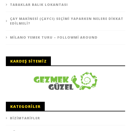
TABAKLAR BALIK LOKANTASI
ÇAY MAKINESI (ÇAYCI) SEÇIMI YAPARKEN NELERE DIKKAT
EDILMELI?
MILANO YEMEK TURU – FOLLOWMI AROUND
KARDEŞ SITEMIZ
KATEGORILER
BIZIMTARIFLER