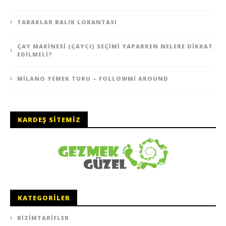
TABAKLAR BALIK LOKANTASI
ÇAY MAKINESI (ÇAYCI) SEÇIMI YAPARKEN NELERE DIKKAT
EDILMELI?
MILANO YEMEK TURU – FOLLOWMI AROUND
KARDEŞ SITEMIZ
KATEGORILER
BIZIMTARIFLER