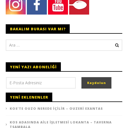
BAKALIM BURASI VAR MI?
YENI YAZI ABONELIĞI
YENI EKLENENLER
KOS’TE OUZO NEREDE İÇILIR – OUZERI EXANTAS
KOS ADASINDA AILE İŞLETMESI LOKANTA – TAVERNA
TSAMBALA