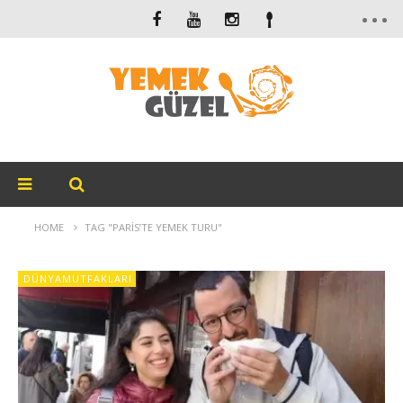
HOME
TAG "PARIS’TE YEMEK TURU"
DÜNYAMUTFAKLARI