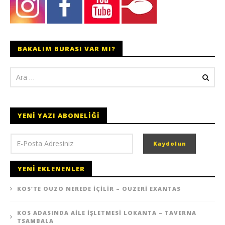
BAKALIM BURASI VAR MI?
YENI YAZI ABONELIĞI
YENI EKLENENLER
KOS’TE OUZO NEREDE İÇILIR – OUZERI EXANTAS
KOS ADASINDA AILE İŞLETMESI LOKANTA – TAVERNA
TSAMBALA