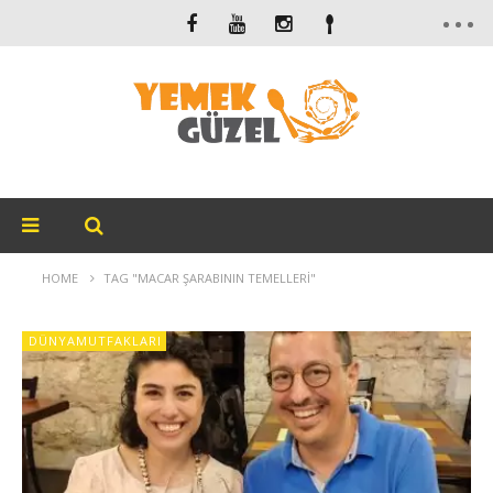
HOME
TAG "MACAR ŞARABININ TEMELLERI"
DÜNYAMUTFAKLARI