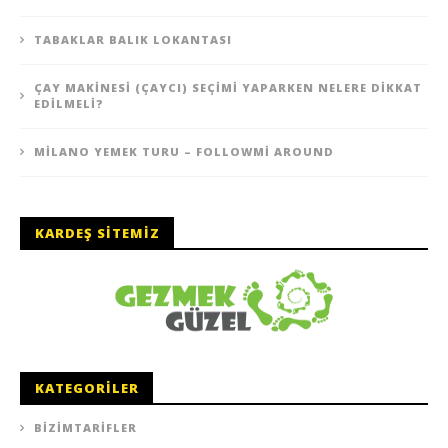
TABAKLAR BALIK LOKANTASI
ÇAY MAKINESI (ÇAYCI) SEÇIMI YAPARKEN NELERE DIKKAT
EDILMELI?
MILANO YEMEK TURU – FOLLOWMI AROUND
KARDEŞ SITEMIZ
KATEGORILER
BIZIMTARIFLER