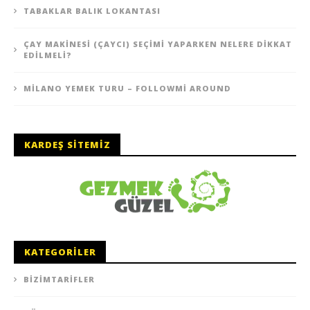
TABAKLAR BALIK LOKANTASI
ÇAY MAKINESI (ÇAYCI) SEÇIMI YAPARKEN NELERE DIKKAT
EDILMELI?
MILANO YEMEK TURU – FOLLOWMI AROUND
KARDEŞ SITEMIZ
KATEGORILER
BIZIMTARIFLER