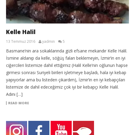
Kelle Halil
13 Temmuz 2016
yadmin
5
Basmane’nin ara sokaklarında gizli efsane mekandır Kelle Halil.
İsmine aldanıp da kelle, söğüş falan beklemeyin, İzmir’in en iyi
ciğercileri listemize dahil ettiğimiz (Halil Kelle’nin oğlunun hapse
girmesi sonrası Suriyeli birileri işletmeye başladı, hala iyi kebap
yapıyorlar ama bu listeden çıkardım), İzmir’in en iyi kebapçıları
listemize de dahil edeceğimiz çok iyi bir kebapçı Kelle Halil.
Adını […]
READ MORE