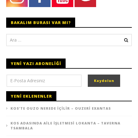
BAKALIM BURASI VAR MI?
YENI YAZI ABONELIĞI
YENI EKLENENLER
KOS’TE OUZO NEREDE İÇILIR – OUZERI EXANTAS
KOS ADASINDA AILE İŞLETMESI LOKANTA – TAVERNA
TSAMBALA