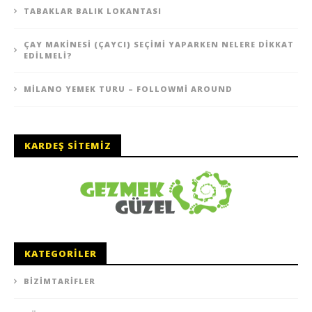
TABAKLAR BALIK LOKANTASI
ÇAY MAKINESI (ÇAYCI) SEÇIMI YAPARKEN NELERE DIKKAT
EDILMELI?
MILANO YEMEK TURU – FOLLOWMI AROUND
KARDEŞ SITEMIZ
KATEGORILER
BIZIMTARIFLER