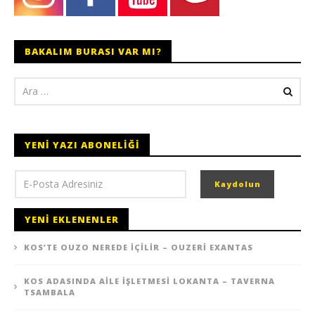
BAKALIM BURASI VAR MI?
YENI YAZI ABONELIĞI
YENI EKLENENLER
KOS’TE OUZO NEREDE İÇILIR – OUZERI EXANTAS
KOS ADASINDA AILE İŞLETMESI LOKANTA – TAVERNA
TSAMBALA