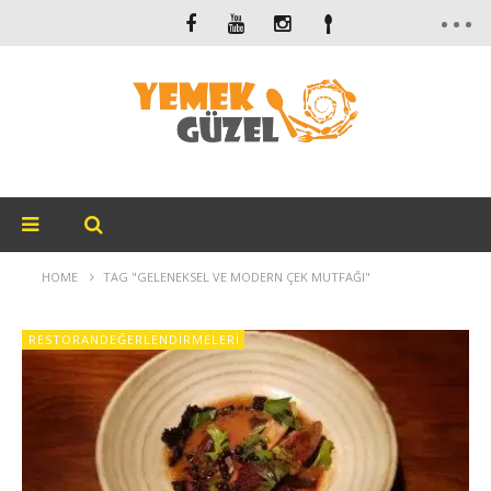
HOME
TAG "GELENEKSEL VE MODERN ÇEK MUTFAĞI"
RESTORANDEĞERLENDIRMELERI