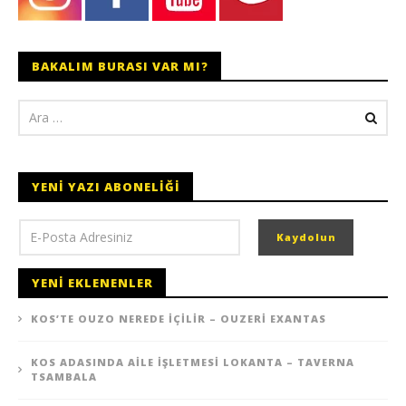
BAKALIM BURASI VAR MI?
YENI YAZI ABONELIĞI
YENI EKLENENLER
KOS’TE OUZO NEREDE İÇILIR – OUZERI EXANTAS
KOS ADASINDA AILE İŞLETMESI LOKANTA – TAVERNA
TSAMBALA