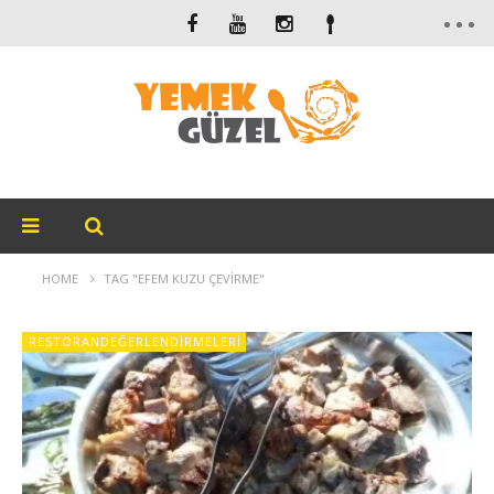
HOME
TAG "EFEM KUZU ÇEVIRME"
RESTORANDEĞERLENDIRMELERI