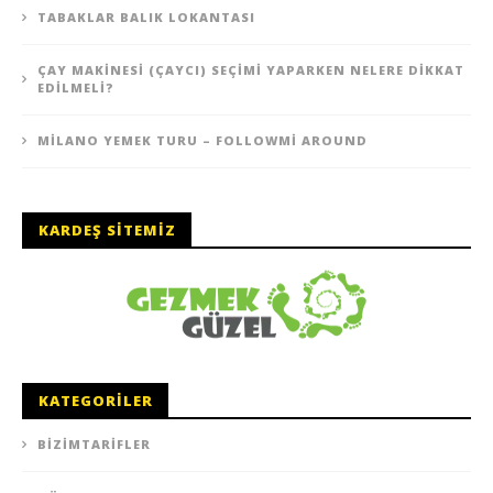
TABAKLAR BALIK LOKANTASI
ÇAY MAKINESI (ÇAYCI) SEÇIMI YAPARKEN NELERE DIKKAT
EDILMELI?
MILANO YEMEK TURU – FOLLOWMI AROUND
KARDEŞ SITEMIZ
KATEGORILER
BIZIMTARIFLER