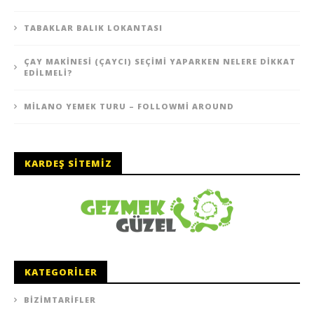
TABAKLAR BALIK LOKANTASI
ÇAY MAKINESI (ÇAYCI) SEÇIMI YAPARKEN NELERE DIKKAT
EDILMELI?
MILANO YEMEK TURU – FOLLOWMI AROUND
KARDEŞ SITEMIZ
KATEGORILER
BIZIMTARIFLER