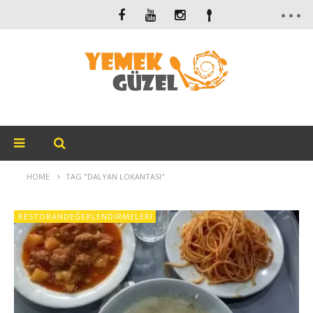
HOME
TAG "DALYAN LOKANTASI"
RESTORANDEĞERLENDIRMELERI