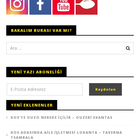
BAKALIM BURASI VAR MI?
YENI YAZI ABONELIĞI
YENI EKLENENLER
KOS’TE OUZO NEREDE İÇILIR – OUZERI EXANTAS
KOS ADASINDA AILE İŞLETMESI LOKANTA – TAVERNA
TSAMBALA