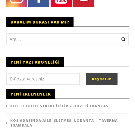
BAKALIM BURASI VAR MI?
YENI YAZI ABONELIĞI
YENI EKLENENLER
KOS’TE OUZO NEREDE İÇILIR – OUZERI EXANTAS
KOS ADASINDA AILE İŞLETMESI LOKANTA – TAVERNA
TSAMBALA