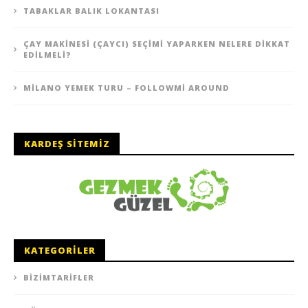
TABAKLAR BALIK LOKANTASI
ÇAY MAKINESI (ÇAYCI) SEÇIMI YAPARKEN NELERE DIKKAT
EDILMELI?
MILANO YEMEK TURU – FOLLOWMI AROUND
KARDEŞ SITEMIZ
KATEGORILER
BIZIMTARIFLER