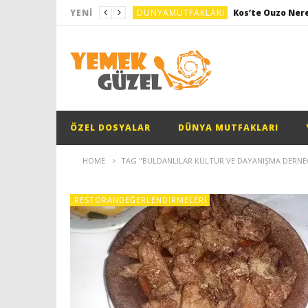
DÜNYAMUTFAKLARI
Kos’te Ouzo Nere
YENI
DÜNYAMUTFAKLARI
RESTORANDEĞERLENDIRMELERI
Tabak
GENEL
DÜNYAMUTFAKLARI
Milano Yemek Tu
ÖZEL DOSYALAR
DÜNYA MUTFAKLARI
DÜNYAMUTFAKLARI
Kos’te Ouzo Nere
HOME
TAG "BULDANLILAR KÜLTÜR VE DAYANIŞMA DERNEĞ
RESTORANDEĞERLENDIRMELERI