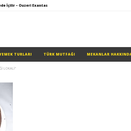
de İçilir – Ouzeri Exantas
Kos Adasında Aile İşletmesi Lokanta – Taverna Tsambala
lar Balık Lokantası
Çay Makinesi (Çaycı) Seçimi Yaparken Nelere Dikkat Edilmeli?
ru – FollowMi Around
YEMEK TURLARI
TÜRK MUTFAĞI
MEKANLAR HAKKIND
de İçilir – Ouzeri Exantas
I LOKALI"