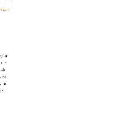
aştan
i de
cak
 ise
ları
aki