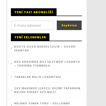
YENI YAZI ABONELIĞI
YENI EKLENENLER
KOS’TE OUZO NEREDE İÇILIR – OUZERI
EXANTAS
KOS ADASINDA AILE İŞLETMESI LOKANTA
– TAVERNA TSAMBALA
TABAKLAR BALIK LOKANTASI
ÇAY MAKINESI (ÇAYCI) SEÇIMI YAPARKEN
NELERE DIKKAT EDILMELI?
MILANO YEMEK TURU – FOLLOWMI