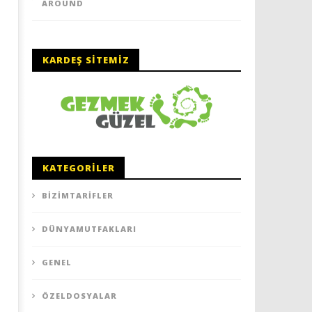
AROUND
KARDEŞ SITEMIZ
KATEGORILER
BIZIMTARIFLER
DÜNYAMUTFAKLARI
GENEL
ÖZELDOSYALAR