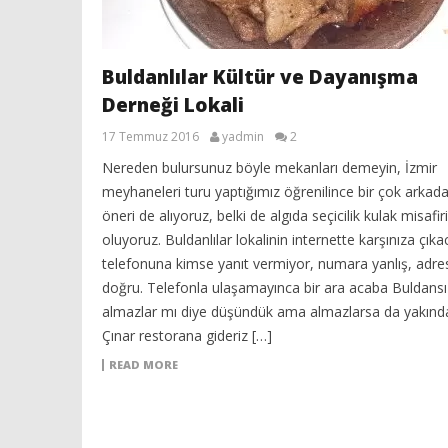
Buldanlılar Kültür ve Dayanışma
Derneği Lokali
17 Temmuz 2016
yadmin
2
Nereden bulursunuz böyle mekanları demeyin, İzmir
meyhaneleri turu yaptığımız öğrenilince bir çok arkad
öneri de alıyoruz, belki de algıda seçicilik kulak misafir
oluyoruz. Buldanlılar lokalinin internette karşınıza çıka
telefonuna kimse yanıt vermiyor, numara yanlış, adres
doğru. Telefonla ulaşamayınca bir ara acaba Buldansız
almazlar mı diye düşündük ama almazlarsa da yakınd
Çınar restorana gideriz […]
READ MORE