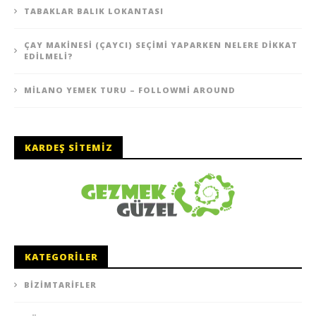
TABAKLAR BALIK LOKANTASI
ÇAY MAKINESI (ÇAYCI) SEÇIMI YAPARKEN NELERE DIKKAT
EDILMELI?
MILANO YEMEK TURU – FOLLOWMI AROUND
KARDEŞ SITEMIZ
KATEGORILER
BIZIMTARIFLER