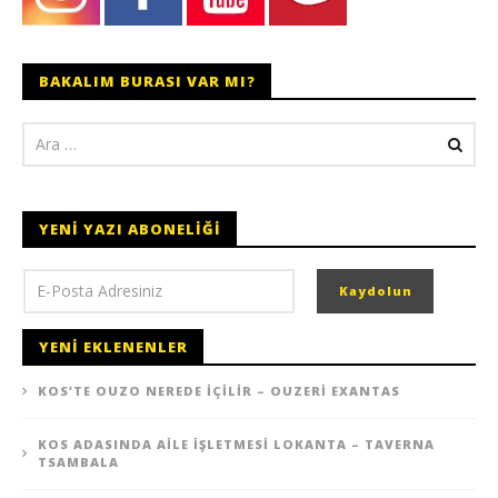
BAKALIM BURASI VAR MI?
YENI YAZI ABONELIĞI
YENI EKLENENLER
KOS’TE OUZO NEREDE İÇILIR – OUZERI EXANTAS
KOS ADASINDA AILE İŞLETMESI LOKANTA – TAVERNA
TSAMBALA